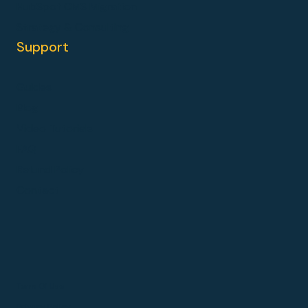
HubSpot CMS Migration
Strategy & Consulting
Support
Guides
Blog
Video Tutorials
FAQ
Refund Policy
Contact
Term Of Use
Privacy Policy