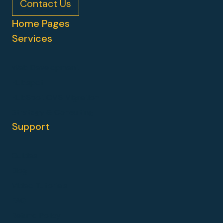
Contact Us
Home Pages
Services
Web Development
Hubspot
HubSpot CMS Migration
Strategy & Consulting
Support
Guides
Blog
Video Tutorials
FAQ
Refund Policy