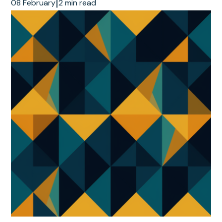
|
08 February
2 min read